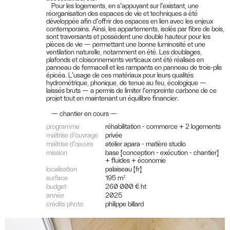
Pour les logements, en s’appuyant sur l’existant, une
réorganisation des espaces de vie et techniques a été
développée afin d’offrir des espaces en lien avec les enjeux
contemporains. Ainsi, les appartements, isolés par fibre de bois,
sont traversants et possèdent une double hauteur pour les
pièces de vie — permettant une bonne luminosité et une
ventilation naturelle, notamment en été. Les doublages,
plafonds et cloisonnements verticaux ont été réalisés en
panneau de fermacell et les rampants en panneau de trois-plis
épicéa. L’usage de ces matériaux pour leurs qualités
hydrométrique, phonique, de tenue au feu, écologique —
laissés bruts — a permis de limiter l’empreinte carbone de ce
projet tout en maintenant un équilibre financier.
— chantier en cours —
programme
réhabilitation - commerce + 2 logements
maîtrise d’ouvrage
privée
maîtrise d’œuvre
atelier apara - matière studio
mission
base (conception - exécution - chantier)
+ fluides + économie
localisation
palaiseau (fr)
surface
195 m²
budget
260 000 € ht
année
2025
crédits photo
philippe billard