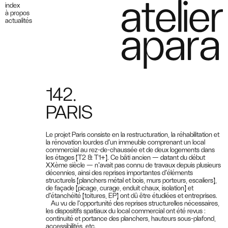
index
à propos
actualités
142.
PARIS
Le projet Paris consiste en la restructuration, la réhabilitation et
la rénovation lourdes d’un immeuble comprenant un local
commercial au rez-de-chaussée et de deux logements dans
les étages (T2 & T1+). Ce bâti ancien — datant du début
XXème siècle — n’avait pas connu de travaux depuis plusieurs
décennies, ainsi des reprises importantes d’éléments
structurels (planchers métal et bois, murs porteurs, escaliers),
de façade (picage, curage, enduit chaux, isolation) et
d’étanchéité (toitures, EP) ont dû être étudiées et entreprises.
Au vu de l’opportunité des reprises structurelles nécessaires,
les dispositifs spatiaux du local commercial ont été revus :
continuité et portance des planchers, hauteurs sous-plafond,
accessibilités, etc.